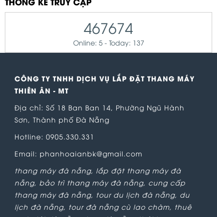
THỐNG KÊ TRUY CẬP
467674
Online: 5 - Today: 137
CÔNG TY TNHH DỊCH VỤ LẮP ĐẶT THANG MÁY
THIÊN ÂN - MT
Địa chỉ: Số 18 Ban Ban 14, Phường Ngũ Hành
Sơn, Thành phố Đà Nẵng
Hotline: 0905.330.331
Email: phanhoaianbk@gmail.com
thang máy đà nẵng
,
lắp đặt thang máy đà
nẵng
,
bảo trì thang máy đà nẵng
,
cung cấp
thang máy đà nẵng
,
tour du lịch đà nẵng
,
du
lịch đà nẵng
,
tour đà nẵng cù lao chàm
,
thuê