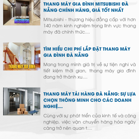
THANG MÁY GIA ĐÌNH MITSUBISHI ĐÀ
NẴNG CHÍNH HÃNG, GIÁ TỐT NHẤT
Mitsubishi - thương hiệu đẳng cấp với hơn
140 năm kinh nghiệm trong lĩnh vực thang
máy đã chính thức....
TÌM HIỂU CHI PHÍ LẮP ĐẶT THANG MÁY
GIA ĐÌNH ĐÀ NẴNG
Mang trong mình giá trị về sự tiện nghi và
tiết kiệm thời gian, thang máy gia đình
đang trở thành xu....
THANG MÁY TẢI HÀNG ĐÀ NẴNG: SỰ LỰA
CHỌN THÔNG MINH CHO CÁC DOANH
NGHIỆ....
Cùng với sự phát triển của kinh tế và công
nghiệp, việc vận chuyển hàng hóa ngày
càng trở nên quan t....