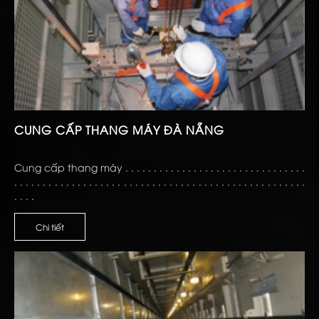
CUNG CẤP THANG MÁY ĐÀ NẴNG
Cung cấp thang máy . . . . . . . . . . . . . . . . . . . . . . . . . . . . . . . .
. . . . . . . . . . . . . . . . . . . . . . . . . . . . . . . . . . . . . . . . . . . . . . . . . . .
. . . .
Chi tiết