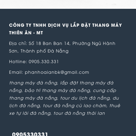
CÔNG TY TNHH DỊCH VỤ LẮP ĐẶT THANG MÁY
THIÊN ÂN - MT
Địa chỉ: Số 18 Ban Ban 14, Phường Ngũ Hành
Sơn, Thành phố Đà Nẵng
Hotline: 0905.330.331
Email: phanhoaianbk@gmail.com
thang máy đà nẵng
,
lắp đặt thang máy đà
nẵng
,
bảo trì thang máy đà nẵng
,
cung cấp
thang máy đà nẵng
,
tour du lịch đà nẵng
,
du
lịch đà nẵng
,
tour đà nẵng cù lao chàm
,
thuê
xe tự lái đà nẵng
,
tour đà nẵng thái lan
0905330331