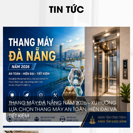
TIN TỨC
THANG MÁY ĐÀ NẴNG NĂM 2026 – XU HƯỚNG
LỰA CHỌN THANG MÁY AN TOÀN, HIỆN ĐẠI VÀ
TIẾT KIỆM