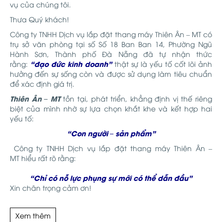
vụ của chúng tôi.
Thưa Quý khách!
Công ty TNHH Dịch vụ lắp đặt thang máy Thiên Ân – MT có
trụ sở văn phòng tại số Số 18 Ban Ban 14, Phường Ngũ
Hành Sơn, Thành phố Đà Nẵng đã tự nhận thức
“đạo đức kinh doanh”
rằng:
thật sự là yếu tố cốt lõi ảnh
hưởng đến sự sống còn và được sử dụng làm tiêu chuẩn
để xác định giá trị.
Thiên Ân – MT
tồn tại, phát triển, khẳng định vị thế riêng
biệt của mình nhờ sự lựa chọn khắt khe và kết hợp hai
yếu tố:
“Con người – sản phẩm”
Công ty TNHH Dịch vụ lắp đặt thang máy Thiên Ân –
MT hiểu rất rõ rằng:
“Chỉ có nỗ lực phụng sự mới có thể dẫn đầu”
Xin chân trọng cảm ơn!
Xem thêm