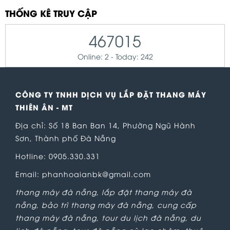
THỐNG KÊ TRUY CẬP
467015
Online: 2 - Today: 242
CÔNG TY TNHH DỊCH VỤ LẮP ĐẶT THANG MÁY
THIÊN ÂN - MT
Địa chỉ: Số 18 Ban Ban 14, Phường Ngũ Hành
Sơn, Thành phố Đà Nẵng
Hotline: 0905.330.331
Email: phanhoaianbk@gmail.com
thang máy đà nẵng
,
lắp đặt thang máy đà
nẵng
,
bảo trì thang máy đà nẵng
,
cung cấp
thang máy đà nẵng
,
tour du lịch đà nẵng
,
du