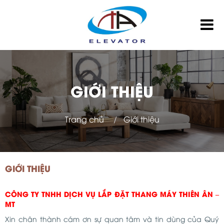
GIỚI THIỆU
Trang chủ
Giới thiệu
GIỚI THIỆU
CÔNG TY TNHH DỊCH VỤ LẮP ĐẶT THANG MÁY THIÊN ÂN –
MT
Xin chân thành cám ơn sự quan tâm và tin dùng của Quý