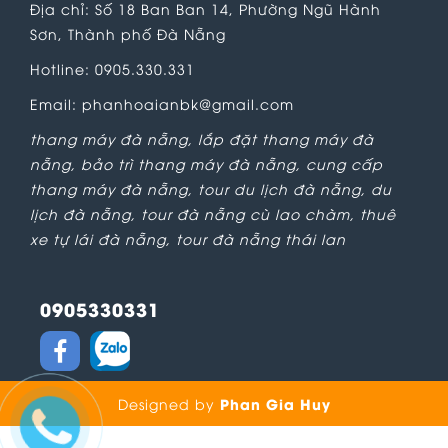
Địa chỉ: Số 18 Ban Ban 14, Phường Ngũ Hành
Sơn, Thành phố Đà Nẵng
Hotline: 0905.330.331
Email: phanhoaianbk@gmail.com
thang máy đà nẵng
,
lắp đặt thang máy đà
nẵng
,
bảo trì thang máy đà nẵng
,
cung cấp
thang máy đà nẵng
,
tour du lịch đà nẵng
,
du
lịch đà nẵng
,
tour đà nẵng cù lao chàm
,
thuê
xe tự lái đà nẵng
,
tour đà nẵng thái lan
0905330331
Phan Gia Huy
Designed by