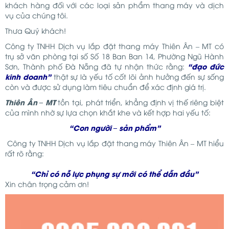
khách hàng đối với các loại sản phẩm thang máy và dịch
vụ của chúng tôi.
Thưa Quý khách!
Công ty TNHH Dịch vụ lắp đặt thang máy Thiên Ân – MT có
trụ sở văn phòng tại số Số 18 Ban Ban 14, Phường Ngũ Hành
“đạo đức
Sơn, Thành phố Đà Nẵng đã tự nhận thức rằng:
kinh doanh”
thật sự là yếu tố cốt lõi ảnh hưởng đến sự sống
còn và được sử dụng làm tiêu chuẩn để xác định giá trị.
Thiên Ân – MT
tồn tại, phát triển, khẳng định vị thế riêng biệt
của mình nhờ sự lựa chọn khắt khe và kết hợp hai yếu tố:
“Con người – sản phẩm”
Công ty TNHH Dịch vụ lắp đặt thang máy Thiên Ân – MT hiểu
rất rõ rằng:
“Chỉ có nỗ lực phụng sự mới có thể dẫn đầu”
Xin chân trọng cảm ơn!