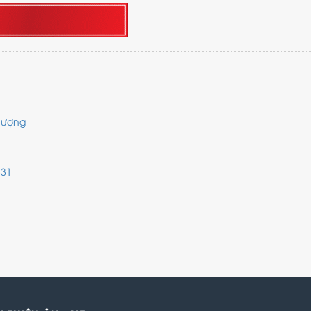
 lượng
331