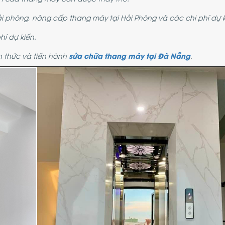
i phòng, nâng cấp thang máy tại Hải Phòng và các chi phí dự 
í dự kiến.
sửa chữa thang máy tại Đà Nẵng
 thức và tiến hành
.