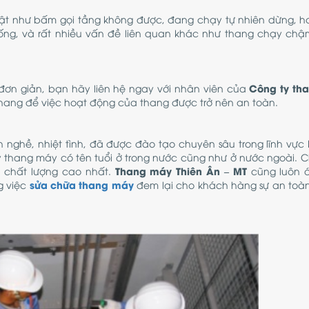
uật như bấm gọi tầng không được, đang chạy tự nhiên dừng, 
ng, và rất nhiều vấn đề liên quan khác như thang chạy chậm
Công ty th
ơn giản, bạn hãy liên hệ ngay với nhân viên của
hang để việc hoạt động của thang được trở nên an toàn.
h nghề, nhiệt tình, đã được đào tạo chuyên sâu trong lĩnh vực 
 thang máy có tên tuổi ở trong nước cũng như ở nước ngoài. C
Thang máy Thiên Ân – MT
t chất lượng cao nhất.
cũng luôn 
sửa chữa thang máy
g việc
đem lại cho khách hàng sự an toà