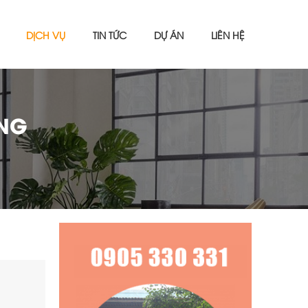
DỊCH VỤ
TIN TỨC
DỰ ÁN
LIÊN HỆ
NG