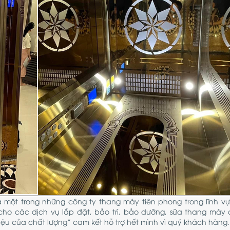
à một trong những công ty thang máy tiên phong trong lĩnh v
cho các dịch vụ lắp đặt, bảo trì, bảo dưỡng, sữa thang máy
ệu của chất lượng” cam kết hỗ trợ hết mình vì quý khách hàng.