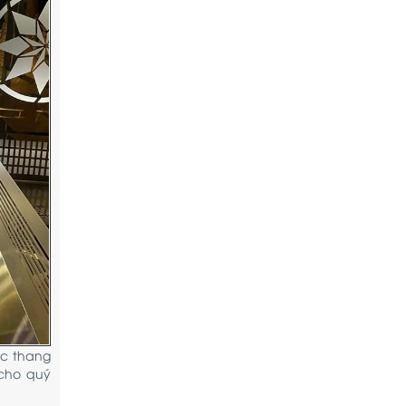
ực thang
 cho quý