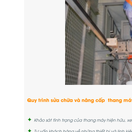
Quy trình sửa chữa và nâng cấp thang má
✦
Khảo sát tình trạng của thang máy hiện hữu, xem 
✦
Tư vấn khách hàng về những thiết bị và linh k