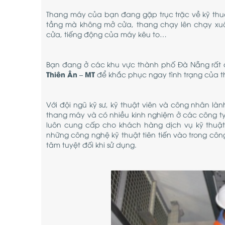
Thang máy của bạn đang gặp trục trặc về kỹ th
tầng mà không mở cửa, thang chạy lên chạy xuố
cửa, tiếng động của máy kêu to…
Bạn đang ở các khu vực thành phố Đà Nẵng rất đ
Thiên Ân – MT
để khắc phục ngay tình trạng của t
Với đội ngũ kỹ sư, kỹ thuật viên và công nhân làn
thang máy và có nhiều kinh nghiệm ở các công ty
luôn cung cấp cho khách hàng dịch vụ kỹ thuậ
những công nghệ kỹ thuật tiên tiến vào trong côn
tâm tuyệt đối khi sử dụng.