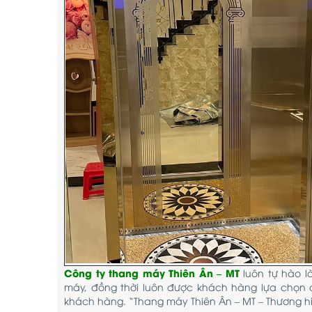
Công ty thang máy Thiên Ân – MT
luôn tự hào l
máy, đồng thời luôn được khách hàng lựa chọn 
khách hàng. “Thang máy Thiên Ân – MT – Thương hi