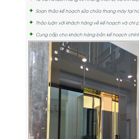
✦
Soạn thảo kế hoạch sửa chữa thang máy tại hả
✦
Thảo luận với khách hàng về kế hoạch và chi ph
✦
Cung cấp cho khách hàng bản kế hoạch chính