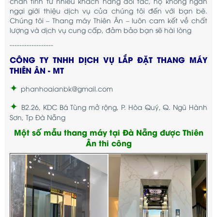
chân tình từ nhiều khách hàng đối tác, họ không ngần
ngại giới thiệu dịch vụ của chúng tôi đến với bạn bè.
Chúng tôi – Thang máy Thiên Ân – luôn cam kết về chất
lượng và dịch vụ cung cấp, đảm bảo bạn sẽ hài lòng
------------------
CÔNG TY TNHH DỊCH VỤ LẮP ĐẶT THANG MÁY
THIÊN ÂN - MT
✦
phanhoaianbk@gmail.com
✦
B2.26, KDC Bá Tùng mở rộng, P. Hòa Quý, Q. Ngũ Hành
Sơn, Tp Đà Nẵng
Một số mẫu thang máy tại Đà Nẵng được Thiên
Ân thi công