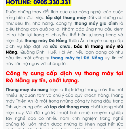
HOTLINE: 0905.330.331
Trước những thay đổi tích cực của công nghệ, của cuộc
lắp đặt thang máy
sống hiện đại, việc
đối với những nơi
thang máy gia đình
như siêu thị, nhà hàng, công ty,
là
điều không còn quá xa lạ. Nhằm đáp ứng nhu cầu đem
lại sự tiện lợi trong di chuyển, thể hiện sự sang trọng và
thang máy Đà Nẵng
hiện đại,
Thiên Ân chuyên cung cấp
sửa chữa,
bảo trì thang máy Đà
dịch vụ lắp đặt và
Nẵng
, Quảng Bình, Huế, Hội An. Nếu bạn đang có nhu
thang máy tại Đà Nẵng
cầu tìm một công ty
uy tín thì
hãy liên hệ ngay với chúng tôi.
Công ty cung cấp dịch vụ thang máy tại
Đà Nẵng uy tín, chất lượng.
Thang may da nang
hiện là thị trường thang máy thu hút
nhiều sự quan tâm và chú ý của quý khách hàng. Thang
máy Thiên Ân là một trong những công ty hàng đầu trong
lap dat thang may
lĩnh vực cung cấp và
chất lượng nhất
hiện nay. Với đội ngũ kỹ thuật tinh nhuệ, chuyên nghiệp
tay nghề cao có nhiều năm kinh nghiệm trong nghề
chúng tôi luôn nhận được những lời khen ngợi hết sức