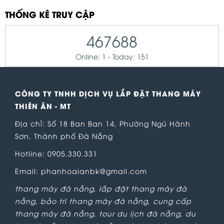
THỐNG KÊ TRUY CẬP
467688
Online: 1 - Today: 151
CÔNG TY TNHH DỊCH VỤ LẮP ĐẶT THANG MÁY
THIÊN ÂN - MT
Địa chỉ: Số 18 Ban Ban 14, Phường Ngũ Hành
Sơn, Thành phố Đà Nẵng
Hotline: 0905.330.331
Email: phanhoaianbk@gmail.com
thang máy đà nẵng
,
lắp đặt thang máy đà
nẵng
,
bảo trì thang máy đà nẵng
,
cung cấp
thang máy đà nẵng
,
tour du lịch đà nẵng
,
du