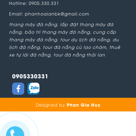
Hotline: 0905.330.331
Email: phanhoaianbk@gmail.com
thang máy đà nẵng
,
lắp đặt thang máy đà
nẵng
,
bảo trì thang máy đà nẵng
,
cung cấp
thang máy đà nẵng
,
tour du lịch đà nẵng
,
du
lịch đà nẵng
,
tour đà nẵng cù lao chàm
,
thuê
xe tự lái đà nẵng
,
tour đà nẵng thái lan
0905330331
Phan Gia Huy
Designed by