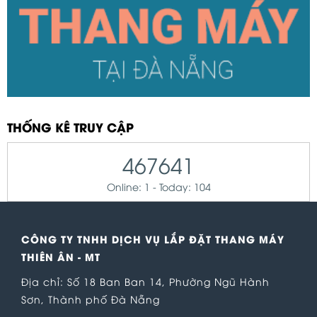
THỐNG KÊ TRUY CẬP
467641
Online: 1 - Today: 104
CÔNG TY TNHH DỊCH VỤ LẮP ĐẶT THANG MÁY
THIÊN ÂN - MT
Địa chỉ: Số 18 Ban Ban 14, Phường Ngũ Hành
Sơn, Thành phố Đà Nẵng