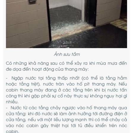
Ảnh sưu tầm
Có những khả năng sau có thể xảy ra khi mùa mưa đến
đe dọa đến hoạt động của thang máy:
- Ngập nước tại tầng thấp nhất (có thể là tầng hầm
hoặc tầng trệt), nước tràn vào hố pít thang máy. Nếu
cabin thang máy đang ở các tầng trên khi bị nước tấn
công thì khi gặp phải sự cố này thực sự không nguy hại gì
nhiều.
- Nước từ các tầng chảy ngược vào hố thang máy qua
cửa tầng: khi đó nước sẽ làm ảnh hưởng tới đường điện ở
cửa tầng, nếu với một liều lượng mạnh thì có thể chảy cả
vào nóc cabin gây thiệt hại tới tủ điều khiển trên nóc
cabin.