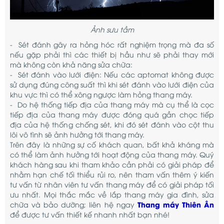
Ảnh sưu tầm
- Sét đánh gây ra hỏng hóc rất nghiệm trọng mà đa số
nếu gặp phải thì các thiết bị hầu như sẽ phải thay mới
mà không còn khả năng sửa chữa:
- Sét đánh vào lưới điện: Nếu các aptomat không được
sử dụng đúng công suất thì khi sét đánh vào lưới điện của
khu vực thì có thể xông ngược làm hỏng thang máy.
- Do hệ thống tiếp địa của thang máy mà cụ thể là cọc
tiếp địa của thang máy được đóng quá gần chọc tiếp
địa của hệ thống chống sét, khi đó sét đánh vào cột thu
lôi vô tình sẽ ảnh hưởng tới thang máy.
Trên đây là những sự cố khách quan, bất khả kháng mà
có thể làm ảnh hưởng tới hoạt động của thang máy. Quý
khách hàng sau khi tham khảo cần phải có giải pháp để
nhằm hạn chế tối thiểu rủi ro, nên tham vấn thêm ý kiến
tư vấn từ nhân viên tư vấn thang máy để có giải pháp tối
ưu nhất. Mọi thắc mắc về lắp thang máy gia đình, sửa
Thang máy Thiên Ân
chữa và bảo dưỡng; liên hệ ngay
để được tư vấn thiết kế nhanh nhất bạn nhé!