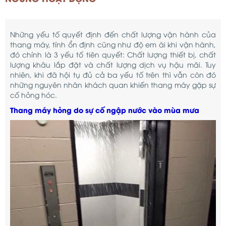
Những yếu tố quyết định đến chất lượng vận hành của
thang máy, tính ổn định cũng như độ em ái khi vận hành,
đó chính là 3 yếu tố tiên quyết: Chất lượng thiết bị, chất
lượng khâu lắp đặt và chất lượng dịch vụ hậu mãi. Tuy
nhiên, khi đã hội tụ đủ cả ba yếu tố trên thì vẫn còn đó
những nguyên nhân khách quan khiến thang máy gặp sự
cố hỏng hóc.
Thang máy hỏng do sự cố ngập nước vào mùa mưa