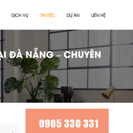
DỊCH VỤ
TIN TỨC
DỰ ÁN
LIÊN HỆ
ẠI ĐÀ NẴNG – CHUYÊN