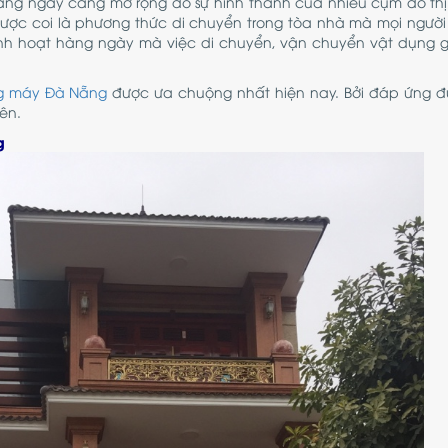
ang ngày càng mở rộng do sự hình thành của nhiều cụm đô thị 
ược coi là phương thức di chuyển trong tòa nhà mà mọi ngườ
h hoạt hàng ngày mà việc di chuyển, vận chuyển vật dụng 
g máy Đà Nẵng
được ưa chuộng nhất hiện nay. Bởi đáp ứng 
ên.
g