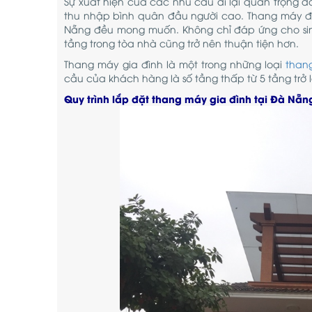
Sự xuất hiện của các nhu cầu đi lại quan trọng đ
thu nhập bình quân đầu người cao. Thang máy đ
Nẵng đều mong muốn. Không chỉ đáp ứng cho sin
tầng trong tòa nhà cũng trở nên thuận tiện hơn.
Thang máy gia đình là một trong những loại
than
cầu của khách hàng là số tầng thấp từ 5 tầng trở l
Quy trình lắp đặt thang máy gia đình tại Đà Nẵn