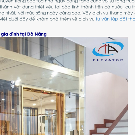
chuyển trong các tòa nhà ngày càng tăng cùng với sự tăng trư
hành vật dụng thiết yếu tại các tỉnh thành trên cả nước, cụ t
rọng nhất, với mức sống ngày càng cao. Vậy dịch vụ thang máy 
 viết dưới đây để khám phá thêm về dịch vụ
tư vấn lắp đặt t
 gia đình tại Đà Nẵng