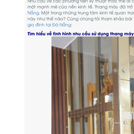
Nhu cầu về các phương tiện kỹ thuật thay thế di 
một mạnh mẽ của nền kinh tế. Thang máy đã trở t
Nẵng
. Một trong những trung tâm kinh tế quan t
này như thế nào? Cùng chúng tôi tham khảo bài
gia đình tại Đà Nẵng
:
Tìm hiểu về tình hình nhu cầu sử dụng thang máy