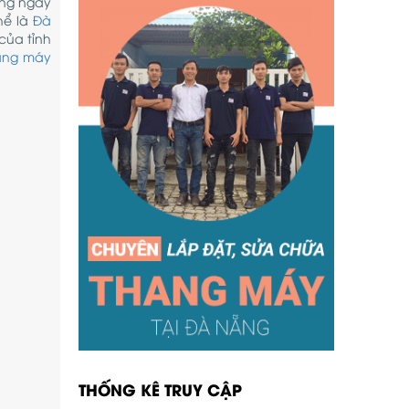
ởng ngày
hể là
Đà
của tỉnh
hang máy
THỐNG KÊ TRUY CẬP