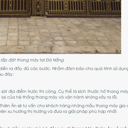
 lắp đặt thang máy tại Đà Nẵng
 diễn ra đầy đủ các bước. Nhằm đảm bảo cho quá trình sử dụng
au đây:
 sát địa điểm trước thi công. Cụ thể là kích thước hố thang máy
lại của hệ thống thang máy và vận hành không xảy ra lỗi.
 Thiên Ân sẽ tư vấn cho khách hàng những mẫu thang máy gia đ
trên xu hướng thị trường và đưa ra giải pháp phù hợp nhất.