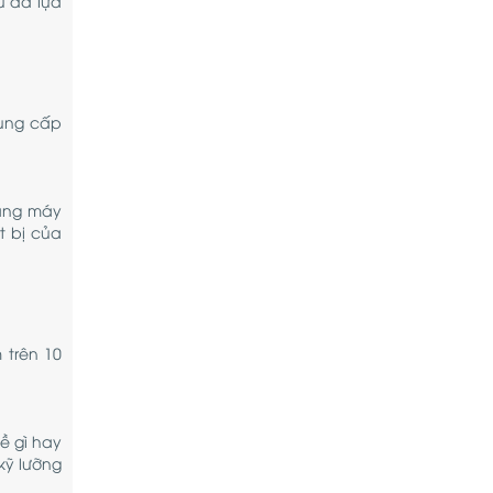
u đã lựa
cung cấp
hang máy
t bị của
 trên 10
ề gì hay
kỹ lưỡng