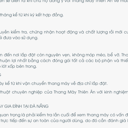
ên sẽ diễn ra khi chủ hộ đồng ý với Thang Máy Thiên Ân về mẫ
tháng kể từ khi ký kết hợp đồng.
yền kiểm tra, chứng nhận hoạt động và chất lượng rồi mới 
ồi đưa vào sử dụng.
ện đến nơi lắp đặt còn nguyên vẹn, không móp méo, bể vỡ. T
huận lợi nhất bằng cách đóng gói tất cả các bộ phận và thiế
lót xốp bên trong.
G
ày kể từ khi vận chuyển thang máy về địa chỉ lắp đặt.
 thuật chuyên nghiệp của Thang Máy Thiên Ân với kinh nghiệm
Y GIA ĐÌNH TẠI ĐÀ NẴNG
uan trọng là phải kiểm tra lần cuối để xem thang máy có vấn đ
g trực tiếp đến sự an toàn của người dùng, do đó cần đánh giá 