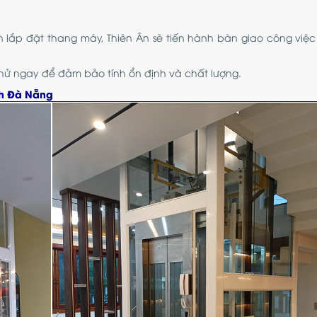
 lắp đặt thang máy, Thiên Ân sẽ tiến hành bàn giao công việc
thử ngay để đảm bảo tính ổn định và chất lượng.
nh Đà Nẵng