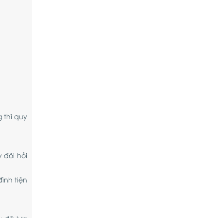
 thì quy
 đòi hỏi
ình tiện