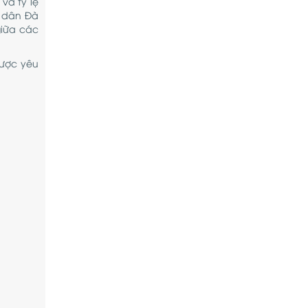
và tỷ lệ
i dân Đà
giữa các
được yêu