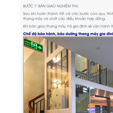
BƯỚC 7: BÀN GIAO NGHIỆM THU
Sau khi hoàn thành tất cả các bước của quy trình
thang máy và chốt các điều khoản hợp đồng.
Khi bàn giao thang máy, hộ gia đình sẽ vận hành 
Chế độ bảo hành, bảo dưỡng thang máy gia đì