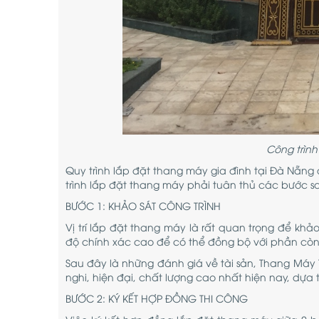
Công trình
Quy trình lắp đặt thang máy gia đình tại Đà Nẵng
trình lắp đặt thang máy phải tuân thủ các bước s
BƯỚC 1: KHẢO SÁT CÔNG TRÌNH
Vị trí lắp đặt thang máy là rất quan trọng để khảo
độ chính xác cao để có thể đồng bộ với phần còn 
Sau đây là những đánh giá về tài sản, Thang Máy
nghi, hiện đại, chất lượng cao nhất hiện nay, dựa 
BƯỚC 2: KÝ KẾT HỢP ĐỒNG THI CÔNG