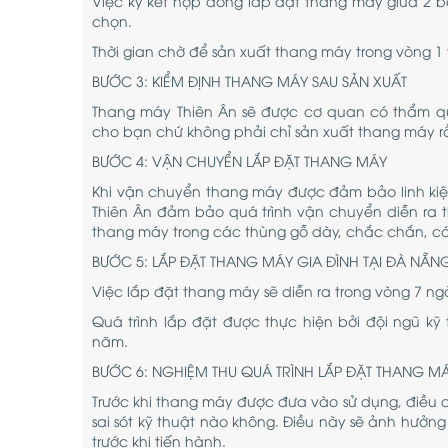
Việc ký kết hợp đồng lắp đặt thang máy giữa 2 b
chọn.
Thời gian chờ để sản xuất thang máy trong vòng 1 
BƯỚC 3: KIỂM ĐỊNH THANG MÁY SAU SẢN XUẤT
Thang máy Thiên Ân sẽ được cơ quan có thẩm qu
cho bạn chứ không phải chỉ sản xuất thang máy r
BƯỚC 4: VẬN CHUYỂN LẮP ĐẶT THANG MÁY
Khi vận chuyển thang máy được đảm bảo linh ki
Thiên Ân đảm bảo quá trình vận chuyển diễn ra t
thang máy trong các thùng gỗ dày, chắc chắn, có 
BƯỚC 5: LẮP ĐẶT THANG MÁY GIA ĐÌNH TẠI ĐÀ NẴN
Việc lắp đặt thang máy sẽ diễn ra trong vòng 7 ng
Quá trình lắp đặt được thực hiện bởi đội ngũ kỹ
năm.
BƯỚC 6: NGHIỆM THU QUÁ TRÌNH LẮP ĐẶT THANG MÁ
Trước khi thang máy được đưa vào sử dụng, điều q
sai sót kỹ thuật nào không. Điều này sẽ ảnh hưởn
trước khi tiến hành.